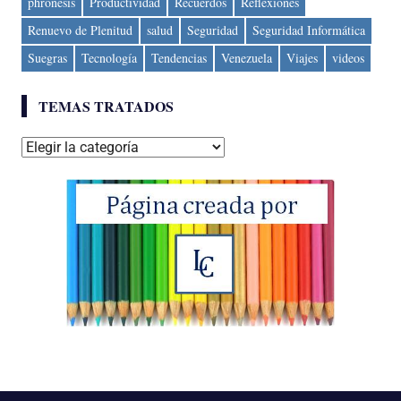
phronesis
Productividad
Recuerdos
Reflexiones
Renuevo de Plenitud
salud
Seguridad
Seguridad Informática
Suegras
Tecnología
Tendencias
Venezuela
Viajes
videos
TEMAS TRATADOS
Temas
tratados