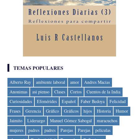
TEMAS POPULARES
Alberto Ray
ambiente laboral
amor
Andres Macias
Anonimas
asi pienso
Clases
Cortos
Cuentos de la India
Curiosidades
Efemérides
Español
Faber Bedoya
Felicidad
Frases
Gerencia
Gráfico
Gráficos
hijos
Historia
Humor
Jaimito
Liderazgo
Manuel Gómez Sabogal
maracuchos
mujeres
padres
padres
Parejas
Parejas
peliculas