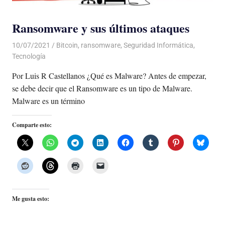
Ransomware y sus últimos ataques
10/07/2021
De todo un Poco
Bitcoin
,
ransomware
,
Seguridad Informática
,
Tecnología
Por Luis R Castellanos ¿Qué es Malware? Antes de empezar,
se debe decir que el Ransomware es un tipo de Malware.
Malware es un término
Comparte esto:
Me gusta esto: