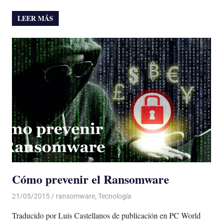
LEER MÁS
Cómo prevenir el Ransomware
21/05/2015
De todo un Poco
ransomware
,
Tecnología
Traducido por Luis Castellanos de publicación en PC World