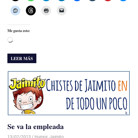
Me gusta esto:
Cargando...
LEER MÁS
Se va la empleada
13/02/2013
Luis Castellanos
Humor
,
Jaimito