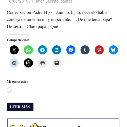
16/08/2013
Luis Castellanos
Humor
,
Jaimito
,
padres
Conversación Padre-Hijo – Jaimito, hijito, necesito hablar
contigo de un tema muy importante. – ¿De qué tema papá? –
De sexo. – Claro papá, ¿Qué
Comparte esto:
Me gusta esto:
Cargando...
LEER MÁS