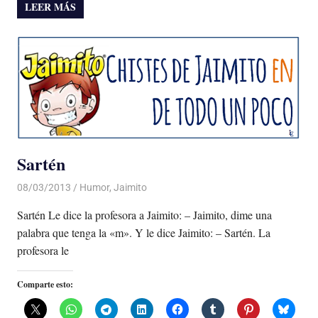
LEER MÁS
Sartén
08/03/2013
Luis Castellanos
Humor
,
Jaimito
Sartén Le dice la profesora a Jaimito: – Jaimito, dime una
palabra que tenga la «m». Y le dice Jaimito: – Sartén. La
profesora le
Comparte esto: