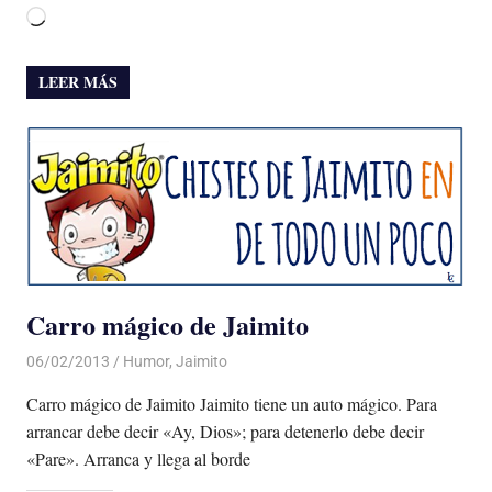
Cargando...
LEER MÁS
Carro mágico de Jaimito
06/02/2013
Luis Castellanos
Humor
,
Jaimito
Carro mágico de Jaimito Jaimito tiene un auto mágico. Para
arrancar debe decir «Ay, Dios»; para detenerlo debe decir
«Pare». Arranca y llega al borde