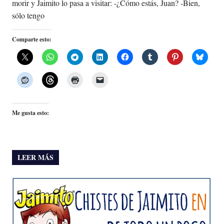
morir y Jaimito lo pasa a visitar: -¿Cómo estás, Juan? -Bien,
sólo tengo
Comparte esto:
Me gusta esto:
LEER MÁS