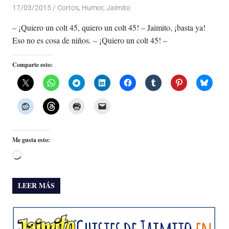
17/03/2015
Luis Castellanos
Cortos
,
Humor
,
Jaimito
– ¡Quiero un colt 45, quiero un colt 45! – Jaimito, ¡basta ya!
Eso no es cosa de niños. – ¡Quiero un colt 45! –
Comparte esto:
Me gusta esto:
Cargando...
LEER MÁS