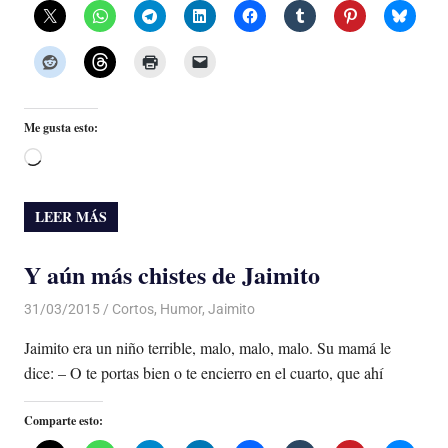
Me gusta esto:
Cargando...
LEER MÁS
Y aún más chistes de Jaimito
31/03/2015
Luis Castellanos
Cortos
,
Humor
,
Jaimito
Jaimito era un niño terrible, malo, malo, malo. Su mamá le
dice: – O te portas bien o te encierro en el cuarto, que ahí
Comparte esto: