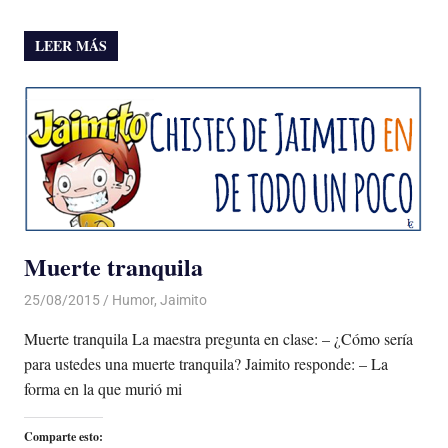
LEER MÁS
Muerte tranquila
25/08/2015
Luis Castellanos
Humor
,
Jaimito
Muerte tranquila La maestra pregunta en clase: – ¿Cómo sería
para ustedes una muerte tranquila? Jaimito responde: – La
forma en la que murió mi
Comparte esto: