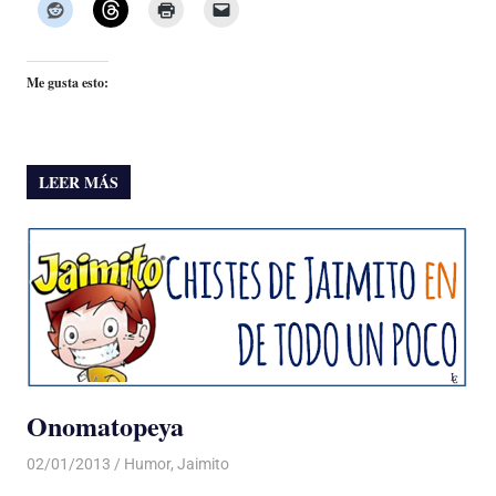
Me gusta esto:
LEER MÁS
Onomatopeya
02/01/2013
Luis Castellanos
Humor
,
Jaimito