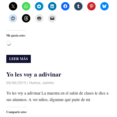
Me gusta esto:
Cargando...
LEER MÁS
Yo les voy a adivinar
09/06/2015
Luis Castellanos
Humor
,
Jaimito
Yo les voy a adivinar La maestra en el salón de clases le dice a
sus alumnos: A ver niños, díganme qué parte de mi
Comparte esto: