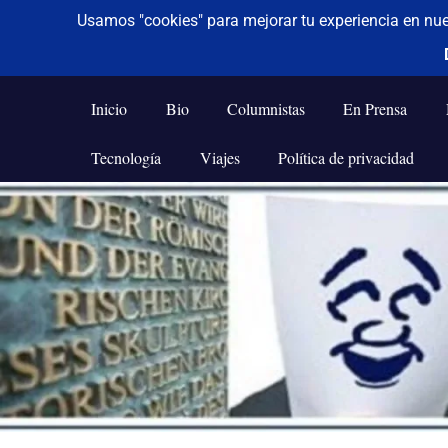
De todo un poco
Frases,
Gerencia,
Inicio
Bio
Columnistas
En Prensa
Humor,
Reflexiones,
Tecnología
Viajes
Política de privacidad
Tecnología
y
Saltar
Viajes
al
contenido