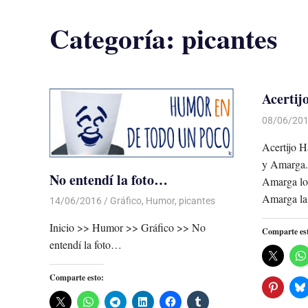
Categoría:
picantes
Acertij
08/06/20
Acertijo H
y Amarga.
No entendí la foto…
Amarga lo 
Amarga la
14/06/2016
Luis Castellanos
Gráfico
,
Humor
,
picantes
Inicio >> Humor >> Gráfico >> No
Comparte es
entendí la foto…
Comparte esto: