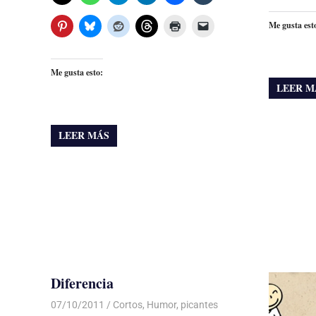
Me gusta est
Me gusta esto:
LEER M
LEER MÁS
Diferencia
07/10/2011
Luis Castellanos
Cortos
,
Humor
,
picantes