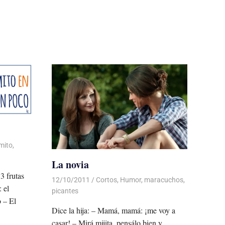
mito
,
La novia
3 frutas
12/10/2011
De todo un Poco
Cortos
,
Humor
,
maracuchos
,
 el
picantes
 – El
Dice la hija: – Mamá, mamá: ¡me voy a
casar! – Mirá mijita, pensálo bien y