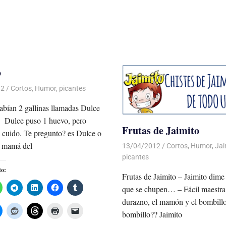
o
12
Luis Castellanos
Cortos
,
Humor
,
picantes
abían 2 gallinas llamadas Dulce
 Dulce puso 1 huevo, pero
Frutas de Jaimito
cuido. Te pregunto? es Dulce o
 mamá del
13/04/2012
Luis Castellanos
Cortos
,
Humor
,
Jai
picantes
to:
Frutas de Jaimito – Jaimito dime 
que se chupen… – Fácil maestra:
durazno, el mamón y el bombillo
bombillo?? Jaimito