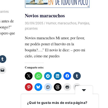
cantes
Novios maracuchos
 antes de
30/09/2005
Luis Castellanos
Humor
,
maracuchos
,
Parejas
,
 pongo?”
picantes
Espero que
Novios maracuchos Mi amor, por favor,
me podéis poner el huevito en la
boquita?….” El novio le dice: – pero mi
cielo, cómo me puedes
Comparte esto:
¿Qué te gusta más de esta página?
Me gusta esto: