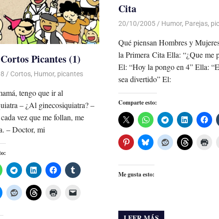
Cita
20/10/2005
Luis Castellanos
Humor
,
Parejas
,
pi
Qué piensan Hombres y Mujeres
la Primera Cita Ella: “¿Que me
 Cortos Picantes (1)
El: “Hoy la pongo en 4” Ella: “
08
De todo un Poco
Cortos
,
Humor
,
picantes
sea divertido” El:
amá, tengo que ir al
Comparte esto:
uiatra – ¿Al ginecosiquiatra? –
 cada vez que me follan, me
a. – Doctor, mi
to:
Me gusta esto:
LEER MÁS