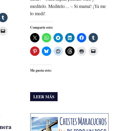
medítelo. Medítelo… – Si mamá! ¡Ya me
lo medí!
Comparte esto:
Me gusta esto:
LEER MÁS
y
imera