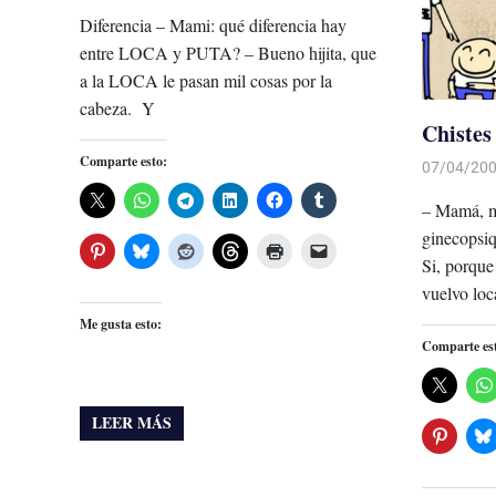
Diferencia – Mami: qué diferencia hay
entre LOCA y PUTA? – Bueno hijita, que
a la LOCA le pasan mil cosas por la
cabeza. Y
Chistes
Comparte esto:
07/04/20
– Mamá, m
ginecopsiq
Si, porque
vuelvo loc
Me gusta esto:
Comparte es
LEER MÁS