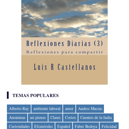
TEMAS POPULARES
Alberto Ray
ambiente laboral
amor
Andres Macias
Anonimas
asi pienso
Clases
Cortos
Cuentos de la India
Curiosidades
Efemérides
Español
Faber Bedoya
Felicidad