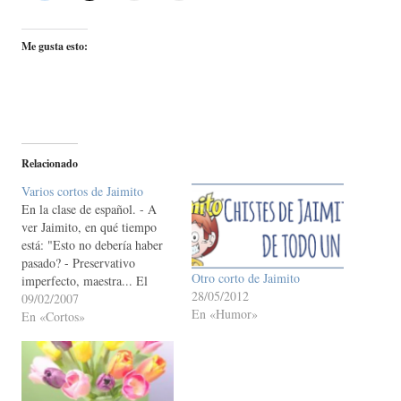
Me gusta esto:
Relacionado
Varios cortos de Jaimito
En la clase de español. - A
ver Jaimito, en qué tiempo
está: "Esto no debería haber
pasado? - Preservativo
Otro corto de Jaimito
imperfecto, maestra... El
28/05/2012
pequeño Jaimito pregunta a
09/02/2007
En «Humor»
su padre: - Oye papá
En «Cortos»
¿Pendejo se acentúa? - Con
los años, hijo, con los años.
En la clase de español la
maestra le…