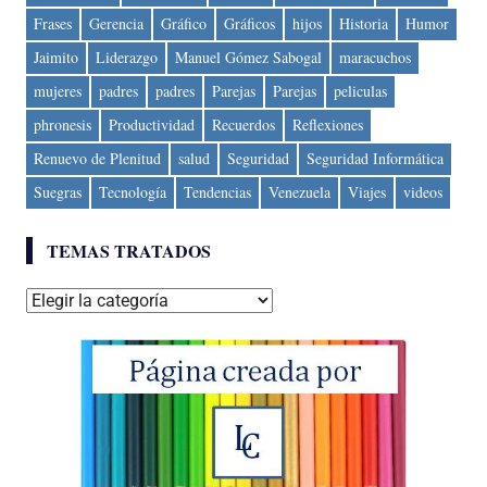
Frases
Gerencia
Gráfico
Gráficos
hijos
Historia
Humor
Jaimito
Liderazgo
Manuel Gómez Sabogal
maracuchos
mujeres
padres
padres
Parejas
Parejas
peliculas
phronesis
Productividad
Recuerdos
Reflexiones
Renuevo de Plenitud
salud
Seguridad
Seguridad Informática
Suegras
Tecnología
Tendencias
Venezuela
Viajes
videos
TEMAS TRATADOS
Temas
tratados