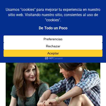
De todo un poco
MENÚ
Frases,
Gerencia,
Saltar
Humor,
al
Reflexiones,
contenido
Tecnología
y
Viajes