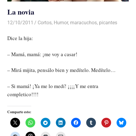
La novia
12/10/2011
De todo un Poco
Cortos
,
Humor
,
maracuchos
,
picantes
Dice la hija:
– Mamá, mamá: ¡me voy a casar!
– Mirá mijita, pensálo bien y medítelo. Medítelo…
– Si mamá! ¡Ya me lo medí! ¡¡¡¡Y me entra
completico!!!!
Comparte esto: