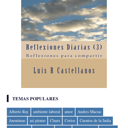
TEMAS POPULARES
Alberto Ray
ambiente laboral
amor
Andres Macias
Anonimas
asi pienso
Clases
Cortos
Cuentos de la India