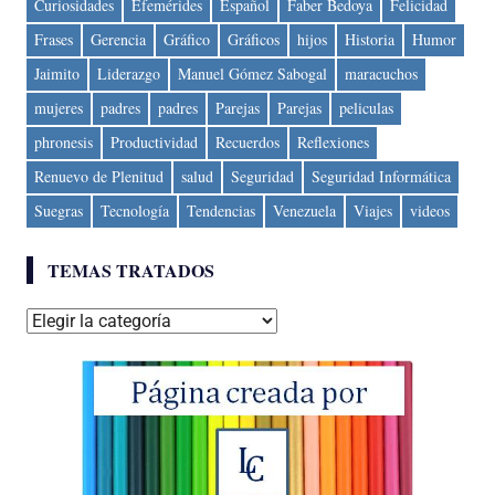
Curiosidades
Efemérides
Español
Faber Bedoya
Felicidad
Frases
Gerencia
Gráfico
Gráficos
hijos
Historia
Humor
Jaimito
Liderazgo
Manuel Gómez Sabogal
maracuchos
mujeres
padres
padres
Parejas
Parejas
peliculas
phronesis
Productividad
Recuerdos
Reflexiones
Renuevo de Plenitud
salud
Seguridad
Seguridad Informática
Suegras
Tecnología
Tendencias
Venezuela
Viajes
videos
TEMAS TRATADOS
Temas
tratados