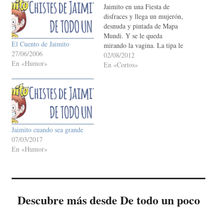
Jaimito en una Fiesta de
disfraces y llega un mujerón,
desnuda y pintada de Mapa
Mundi. Y se le queda
El Cuento de Jaimito
mirando la vagina. La tipa le
27/06/2006
pregunta: - Y tu que estás
02/08/2012
En «Humor»
mirando ? Y él le responde -
En «Cortos»
El pueblito donde nací.
Pepito le dice a Jaimito : -…
Jaimito cuando sea grande
07/03/2017
En «Humor»
Descubre más desde De todo un poco