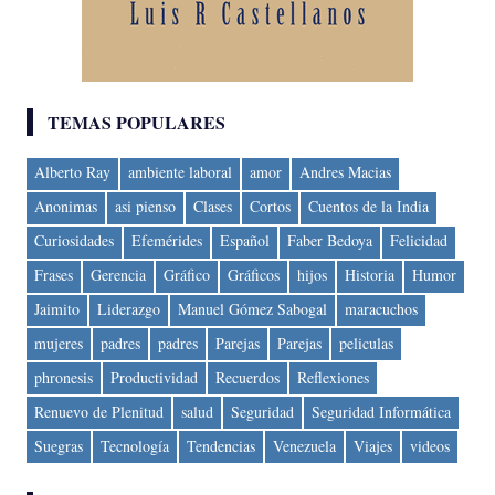
TEMAS POPULARES
Alberto Ray
ambiente laboral
amor
Andres Macias
Anonimas
asi pienso
Clases
Cortos
Cuentos de la India
Curiosidades
Efemérides
Español
Faber Bedoya
Felicidad
Frases
Gerencia
Gráfico
Gráficos
hijos
Historia
Humor
Jaimito
Liderazgo
Manuel Gómez Sabogal
maracuchos
mujeres
padres
padres
Parejas
Parejas
peliculas
phronesis
Productividad
Recuerdos
Reflexiones
Renuevo de Plenitud
salud
Seguridad
Seguridad Informática
Suegras
Tecnología
Tendencias
Venezuela
Viajes
videos