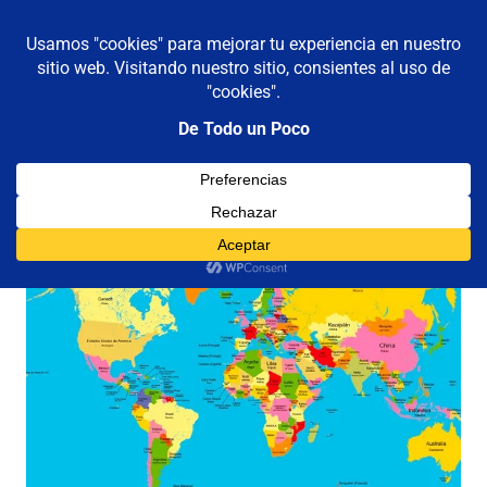
De todo un poco
MENÚ
Frases,
Gerencia,
Saltar
Humor,
al
Reflexiones,
contenido
Tecnología
y
Viajes