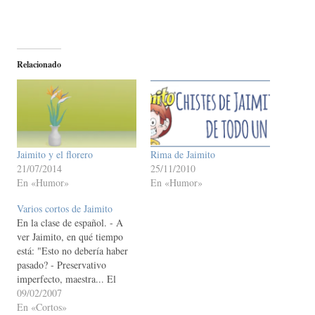
Relacionado
Jaimito y el florero
Rima de Jaimito
21/07/2014
25/11/2010
En «Humor»
En «Humor»
Varios cortos de Jaimito
En la clase de español. - A
ver Jaimito, en qué tiempo
está: "Esto no debería haber
pasado? - Preservativo
imperfecto, maestra... El
pequeño Jaimito pregunta a
09/02/2007
su padre: - Oye papá
En «Cortos»