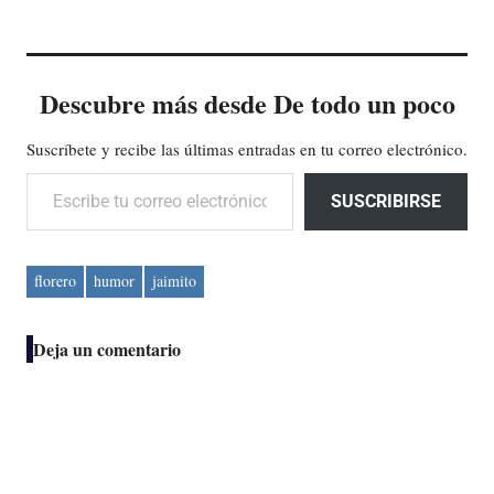
¿Pendejo se acentúa? - Con
los años, hijo, con los años.
En la clase de español la
maestra le…
Descubre más desde De todo un poco
Suscríbete y recibe las últimas entradas en tu correo electrónico.
Escribe tu correo electrónico…
SUSCRIBIRSE
florero
humor
jaimito
Deja un comentario