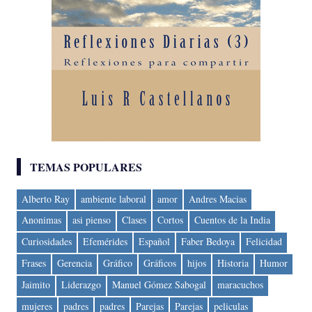
TEMAS POPULARES
Alberto Ray
ambiente laboral
amor
Andres Macias
Anonimas
asi pienso
Clases
Cortos
Cuentos de la India
Curiosidades
Efemérides
Español
Faber Bedoya
Felicidad
Frases
Gerencia
Gráfico
Gráficos
hijos
Historia
Humor
Jaimito
Liderazgo
Manuel Gómez Sabogal
maracuchos
mujeres
padres
padres
Parejas
Parejas
peliculas