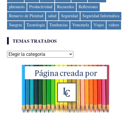
phronesis
Productividad
Recuerdos
Reflexiones
Renuevo de Plenitud
salud
Seguridad
Seguridad Informática
Suegras
Tecnología
Tendencias
Venezuela
Viajes
videos
TEMAS TRATADOS
Temas
tratados