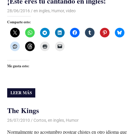
¡Este eres tú cantando en inglés!
28/06/2016
Luis Castellanos
en ingles
,
Humor
,
video
Comparte esto:
Me gusta esto:
LEER MÁS
The Kings
26/07/2010
Luis Castellanos
Cortos
,
en ingles
,
Humor
Normalmente no acostumbro postear chistes en otro idioma que