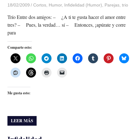
18/02/2009
Luis Castellanos
Cortos
,
Humor
,
Infidelidad (Humor)
,
Parejas
,
trio
Trío Entre dos amigos: – ¿A ti te gusta hacer el amor entre
tres? – Pues, la verdad… sí – Entonces, ¡apúrate y corre
para
Comparte esto:
Me gusta esto:
LEER MÁS
Infidelidad