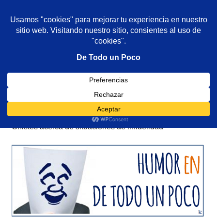
De todo un poco
MENÚ
Frases,
Gerencia,
Saltar
Humor,
al
Reflexiones,
contenido
Tecnología
y
Categoría:
Infidelidad (Humor)
Viajes
Chistes acerca de situaciones de infidelidad