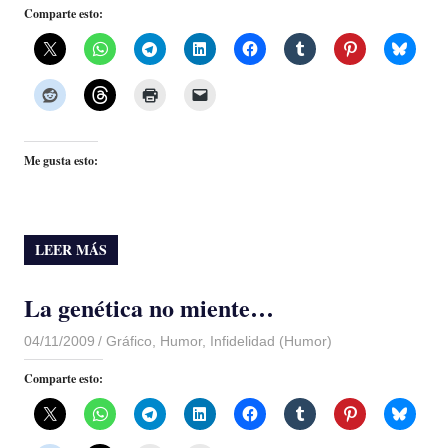
Comparte esto:
Me gusta esto:
LEER MÁS
La genética no miente…
04/11/2009
Luis Castellanos
Gráfico
,
Humor
,
Infidelidad (Humor)
Comparte esto: