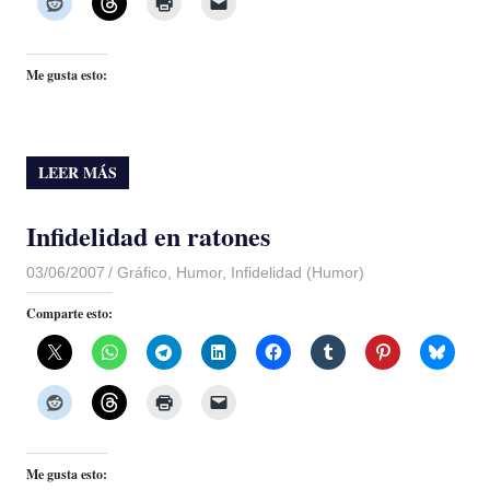
Me gusta esto:
LEER MÁS
Infidelidad en ratones
03/06/2007
Luis Castellanos
Gráfico
,
Humor
,
Infidelidad (Humor)
Comparte esto:
Me gusta esto: