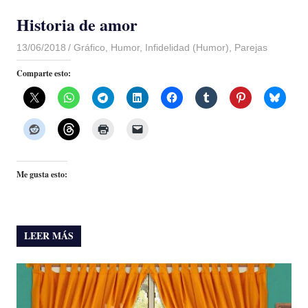
Historia de amor
13/06/2018
De todo un Poco
Gráfico
,
Humor
,
Infidelidad (Humor)
,
Parejas
Comparte esto:
Me gusta esto:
LEER MÁS