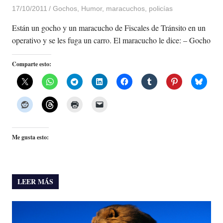
17/10/2011
De todo un Poco
Gochos
,
Humor
,
maracuchos
,
policías
Están un gocho y un maracucho de Fiscales de Tránsito en un
operativo y se les fuga un carro. El maracucho le dice: – Gocho
Comparte esto:
Me gusta esto:
LEER MÁS