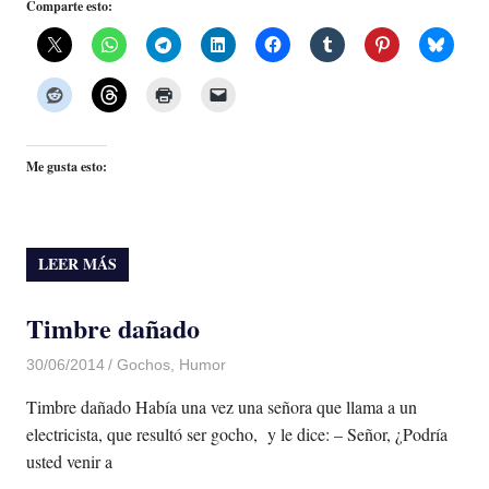
Comparte esto:
Me gusta esto:
LEER MÁS
Timbre dañado
30/06/2014
Luis Castellanos
Gochos
,
Humor
Timbre dañado Había una vez una señora que llama a un
electricista, que resultó ser gocho, y le dice: – Señor, ¿Podría
usted venir a