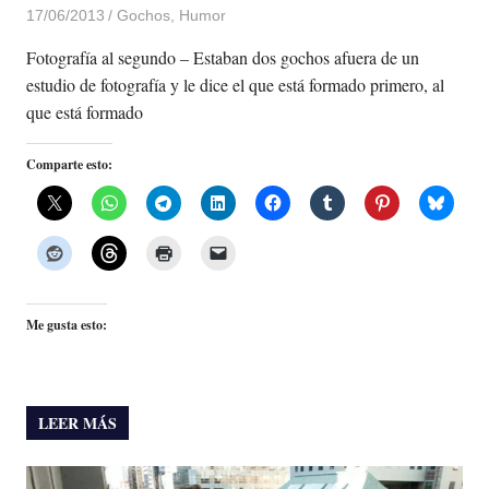
17/06/2013
Luis Castellanos
Gochos
,
Humor
Fotografía al segundo – Estaban dos gochos afuera de un
estudio de fotografía y le dice el que está formado primero, al
que está formado
Comparte esto:
Me gusta esto:
LEER MÁS