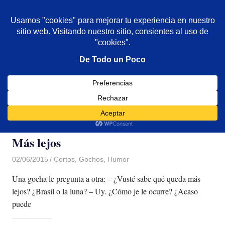
De todo un poco
MENÚ
Frases,
Gerencia,
Saltar
Humor,
al
Reflexiones,
contenido
Tecnología
y
Categoría:
Gochos
Viajes
Más lejos
02/06/2015
Luis Castellanos
Cortos
,
Gochos
,
Humor
Una gocha le pregunta a otra: – ¿Vusté sabe qué queda más
lejos? ¿Brasil o la luna? – Uy. ¿Cómo je le ocurre? ¿Acaso
puede