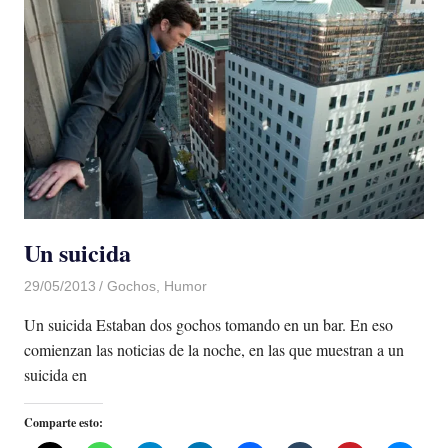
Un suicida
29/05/2013
Luis Castellanos
Gochos
,
Humor
Un suicida Estaban dos gochos tomando en un bar. En eso
comienzan las noticias de la noche, en las que muestran a un
suicida en
Comparte esto: