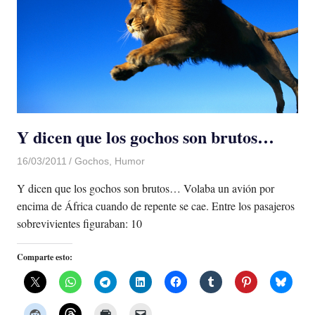
Y dicen que los gochos son brutos…
16/03/2011
Luis Castellanos
Gochos
,
Humor
Y dicen que los gochos son brutos… Volaba un avión por
encima de África cuando de repente se cae. Entre los pasajeros
sobrevivientes figuraban: 10
Comparte esto: