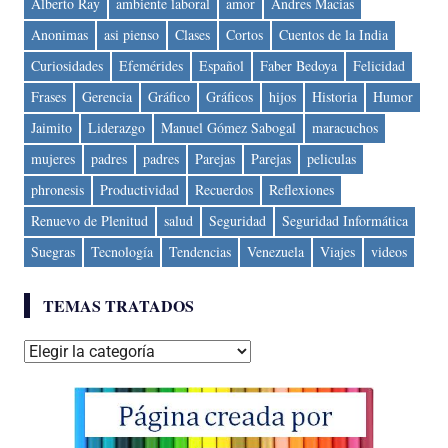
Alberto Ray
ambiente laboral
amor
Andres Macias
Anonimas
asi pienso
Clases
Cortos
Cuentos de la India
Curiosidades
Efemérides
Español
Faber Bedoya
Felicidad
Frases
Gerencia
Gráfico
Gráficos
hijos
Historia
Humor
Jaimito
Liderazgo
Manuel Gómez Sabogal
maracuchos
mujeres
padres
padres
Parejas
Parejas
peliculas
phronesis
Productividad
Recuerdos
Reflexiones
Renuevo de Plenitud
salud
Seguridad
Seguridad Informática
Suegras
Tecnología
Tendencias
Venezuela
Viajes
videos
TEMAS TRATADOS
Temas
tratados