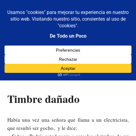
De todo un poco
MENÚ
Frases,
Gerencia,
Saltar
Humor,
al
Reflexiones,
contenido
Tecnología
y
Timbre dañado
Viajes
30/06/2014
Luis Castellanos
Gochos
,
Humor
Timbre dañado
Había una vez una señora que llama a un electricista,
que resultó ser gocho, y le dice: