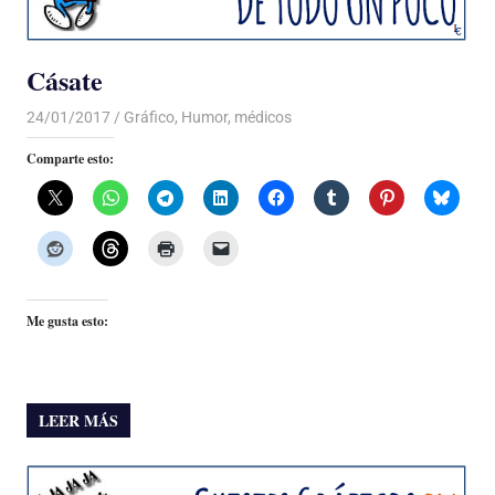
Cásate
24/01/2017
Luis Castellanos
Gráfico
,
Humor
,
médicos
Comparte esto:
Me gusta esto:
LEER MÁS