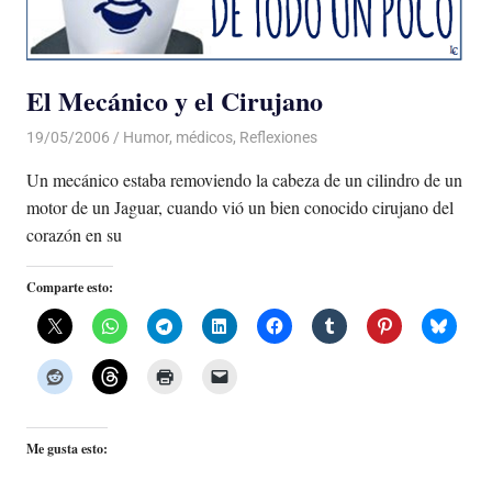
El Mecánico y el Cirujano
19/05/2006
Luis Castellanos
Humor
,
médicos
,
Reflexiones
Un mecánico estaba removiendo la cabeza de un cilindro de un
motor de un Jaguar, cuando vió un bien conocido cirujano del
corazón en su
Comparte esto:
Me gusta esto: