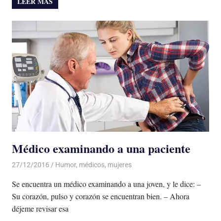
LEER MÁS
Médico examinando a una paciente
27/12/2016
Luis Castellanos
Humor
,
médicos
,
mujeres
Se encuentra un médico examinando a una joven, y le dice: –
Su corazón, pulso y corazón se encuentran bien. – Ahora
déjeme revisar esa