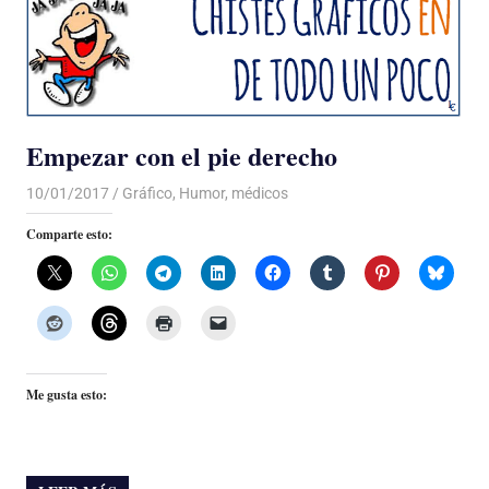
Empezar con el pie derecho
10/01/2017
Luis Castellanos
Gráfico
,
Humor
,
médicos
Comparte esto:
Me gusta esto: