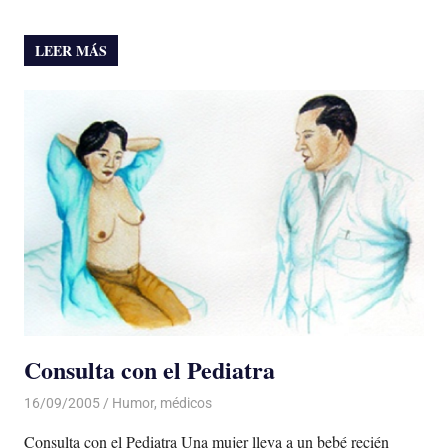
LEER MÁS
Consulta con el Pediatra
16/09/2005
Luis Castellanos
Humor
,
médicos
Consulta con el Pediatra Una mujer lleva a un bebé recién