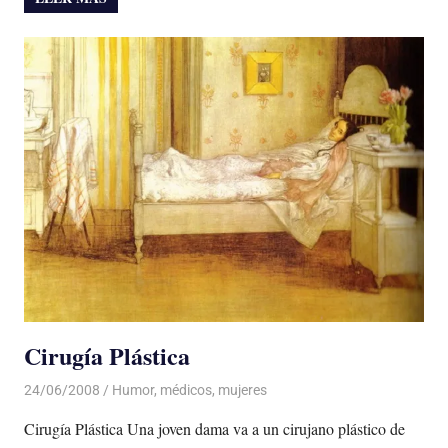
Cirugía Plástica
24/06/2008
Luis Castellanos
Humor
,
médicos
,
mujeres
Cirugía Plástica Una joven dama va a un cirujano plástico de