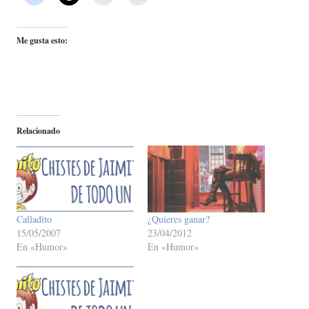
Me gusta esto:
Relacionado
Calladito
¿Quieres ganar?
15/05/2007
23/04/2012
En «Humor»
En «Humor»