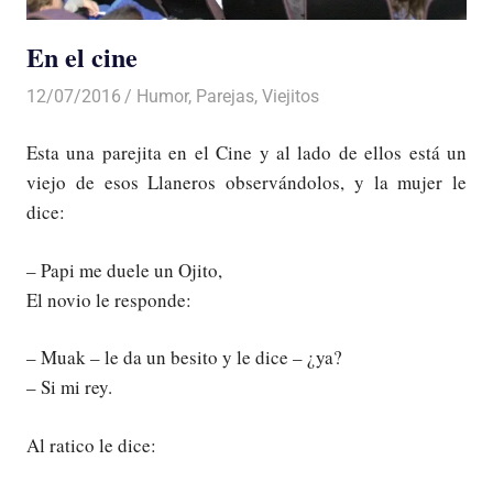
En el cine
12/07/2016
Luis Castellanos
Humor
,
Parejas
,
Viejitos
Esta una parejita en el Cine y al lado de ellos está un
viejo de esos Llaneros observándolos, y la mujer le
dice:
– Papi me duele un Ojito,
El novio le responde:
– Muak – le da un besito y le dice – ¿ya?
– Si mi rey.
Al ratico le dice: