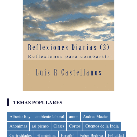
TEMAS POPULARES
Alberto Ray
ambiente laboral
amor
Andres Macias
Anonimas
asi pienso
Clases
Cortos
Cuentos de la India
Curiosidades
Efemérides
Español
Faber Bedoya
Felicidad