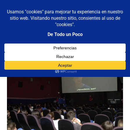
De todo un poco
MENÚ
Frases,
Gerencia,
Saltar
Humor,
al
Reflexiones,
contenido
Tecnología
y
Viajes