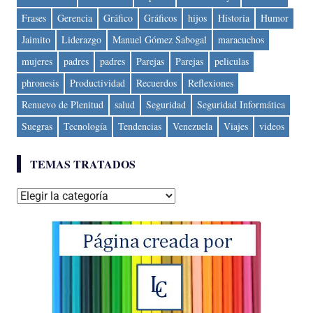
Frases
Gerencia
Gráfico
Gráficos
hijos
Historia
Humor
Jaimito
Liderazgo
Manuel Gómez Sabogal
maracuchos
mujeres
padres
padres
Parejas
Parejas
peliculas
phronesis
Productividad
Recuerdos
Reflexiones
Renuevo de Plenitud
salud
Seguridad
Seguridad Informática
Suegras
Tecnología
Tendencias
Venezuela
Viajes
videos
TEMAS TRATADOS
Temas
tratados