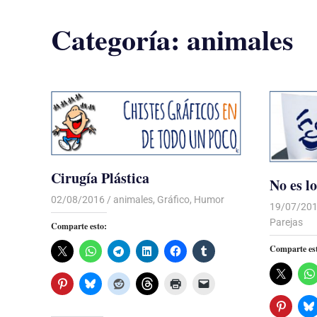
Categoría:
animales
Cirugía Plástica
No es l
02/08/2016
Luis Castellanos
animales
,
Gráfico
,
Humor
19/07/20
Parejas
Comparte esto:
Comparte es