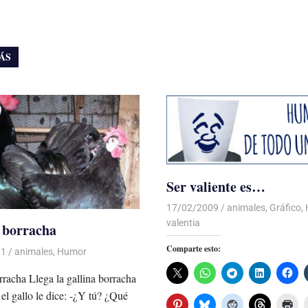
ÁS
Ser valiente es…
17/02/2009
Luis Castellanos
animales
,
Gráfico
,
valentia
 borracha
Comparte esto:
11
Luis Castellanos
animales
,
Humor
rracha Llega la gallina borracha
 el gallo le dice: -¿Y tú? ¿Qué