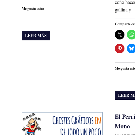
coño haces
Me gusta esto:
gallina y
Comparte es
LEER MÁS
Me gusta est
LEER M
El Perri
Mono