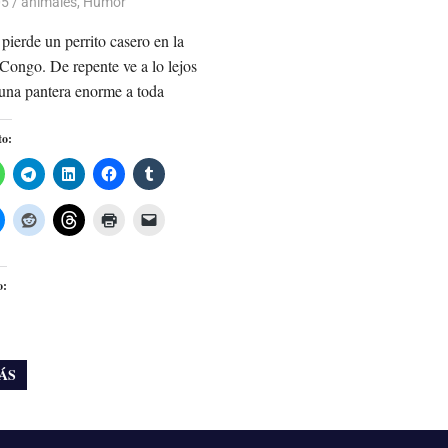
05
Luis Castellanos
animales
,
Humor
pierde un perrito casero en la
 Congo. De repente ve a lo lejos
una pantera enorme a toda
to:
o:
ÁS