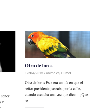
Otro de loros
19/04/2013
Luis Castellanos
animales
,
Humor
Otro de loros Este era un día en que el
señor presidente paseaba por la calle,
cuando escucha una voz que dice: – ¡Que
n señor
se
o y
l