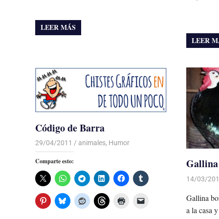
LEER MÁS
LEER M
Código de Barra
29/04/2011
Luis Castellanos
animales
,
Humor
Gallina
Comparte esto:
14/03/20
Gallina bo
a la casa y