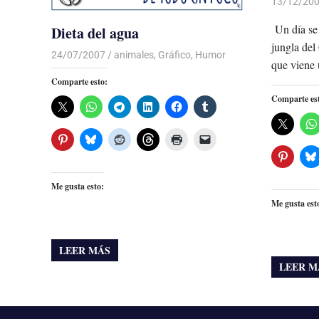
13/12/20
Un día se 
Dieta del agua
jungla del
24/07/2007
Luis Castellanos
animales
,
Gráfico
,
Humor
que viene 
Comparte esto:
Comparte es
Me gusta esto:
Me gusta est
LEER MÁS
LEER M