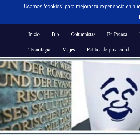
De todo un poco
Frases,
Gerencia,
Inicio
Bio
Columnistas
En Prensa
Humor,
Reflexiones,
Tecnología
Viajes
Política de privacidad
Tecnología
y
Saltar
Viajes
al
contenido