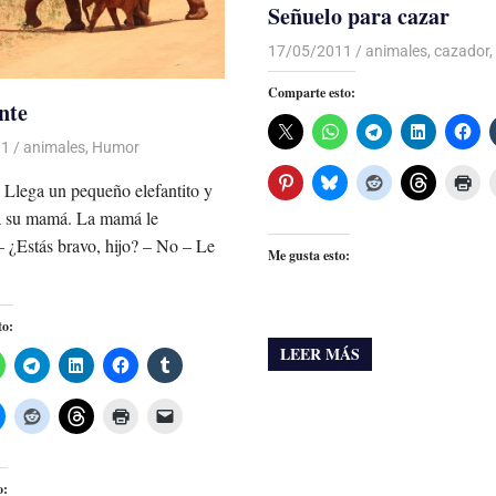
Señuelo para cazar
17/05/2011
Luis Castellanos
animales
,
cazador
,
Comparte esto:
nte
11
Luis Castellanos
animales
,
Humor
e Llega un pequeño elefantito y
 a su mamá. La mamá le
– ¿Estás bravo, hijo? – No – Le
Me gusta esto:
to:
LEER MÁS
o: