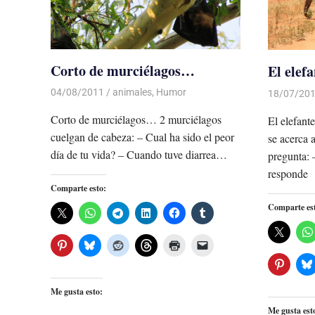
Corto de murciélagos…
El elefa
04/08/2011
Luis Castellanos
animales
,
Humor
18/07/20
Corto de murciélagos… 2 murciélagos
El elefant
cuelgan de cabeza: – Cual ha sido el peor
se acerca
día de tu vida? – Cuando tuve diarrea…
pregunta: 
responde
Comparte esto:
Comparte es
Me gusta esto:
Me gusta est