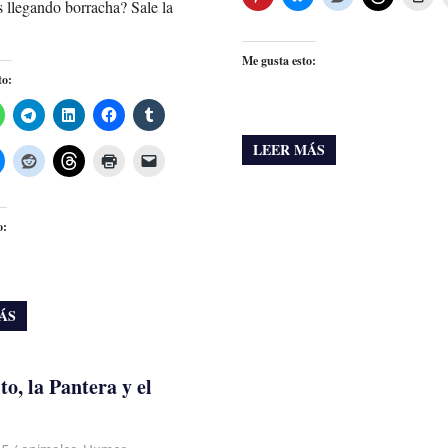
 llegando borracha? Sale la
Me gusta esto:
to:
LEER MÁS
o:
ÁS
to, la Pantera y el