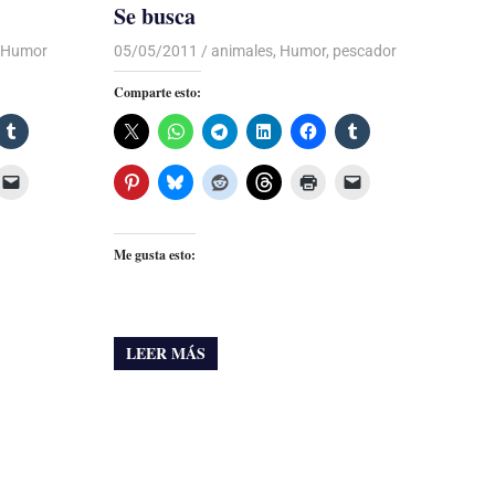
Se busca
Humor
05/05/2011
Luis Castellanos
animales
,
Humor
,
pescador
Comparte esto:
Me gusta esto:
LEER MÁS