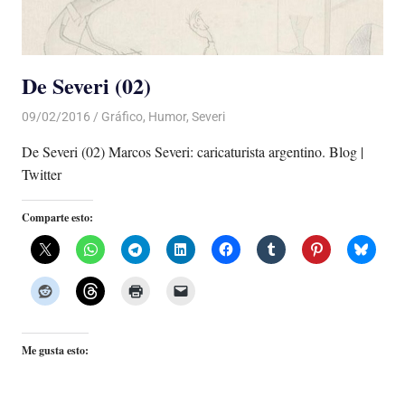
De Severi (02)
09/02/2016
Luis Castellanos
Gráfico
,
Humor
,
Severi
De Severi (02) Marcos Severi: caricaturista argentino. Blog |
Twitter
Comparte esto:
Me gusta esto: