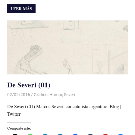
LEER MÁS
De Severi (01)
02/02/2016
Luis Castellanos
Gráfico
,
Humor
,
Severi
De Severi (01) Marcos Severi: caricaturista argentino. Blog |
Twitter
Comparte esto: