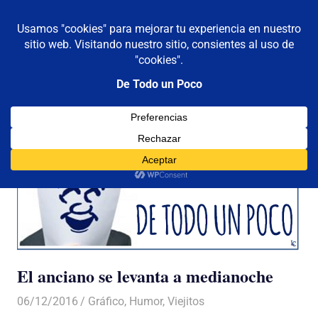
De todo un poco
MENÚ
Frases,
Gerencia,
Saltar
Humor,
al
Reflexiones,
contenido
Tecnología
y
Viajes
El anciano se levanta a medianoche
06/12/2016
Luis Castellanos
Gráfico
,
Humor
,
Viejitos