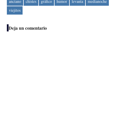
anciano
chistes
gráfico
humor
levanta
medianoche
viejitos
Deja un comentario