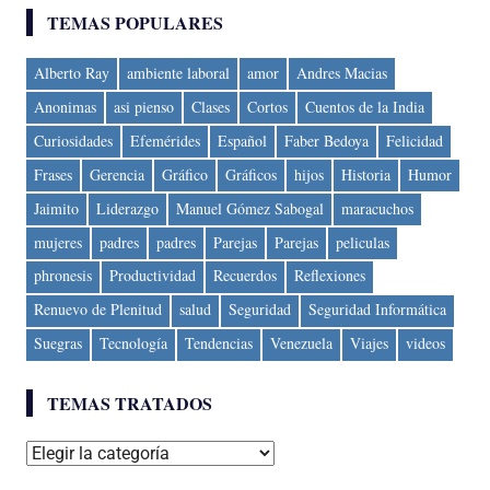
TEMAS POPULARES
Alberto Ray
ambiente laboral
amor
Andres Macias
Anonimas
asi pienso
Clases
Cortos
Cuentos de la India
Curiosidades
Efemérides
Español
Faber Bedoya
Felicidad
Frases
Gerencia
Gráfico
Gráficos
hijos
Historia
Humor
Jaimito
Liderazgo
Manuel Gómez Sabogal
maracuchos
mujeres
padres
padres
Parejas
Parejas
peliculas
phronesis
Productividad
Recuerdos
Reflexiones
Renuevo de Plenitud
salud
Seguridad
Seguridad Informática
Suegras
Tecnología
Tendencias
Venezuela
Viajes
videos
TEMAS TRATADOS
Temas
tratados