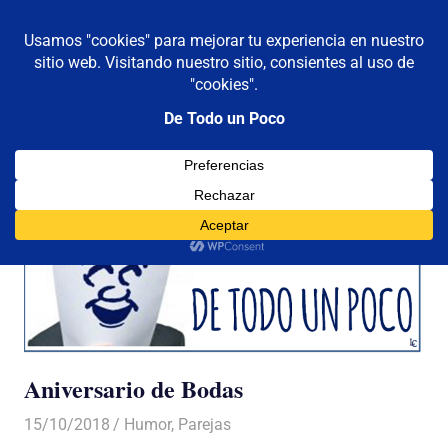
De todo un poco
MENÚ
Frases,
Gerencia,
Saltar
Humor,
al
Reflexiones,
contenido
Tecnología
y
Viajes
Aniversario de Bodas
15/10/2018
De todo un Poco
Humor
,
Parejas