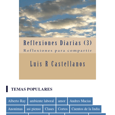
TEMAS POPULARES
Alberto Ray
ambiente laboral
amor
Andres Macias
Anonimas
asi pienso
Clases
Cortos
Cuentos de la India