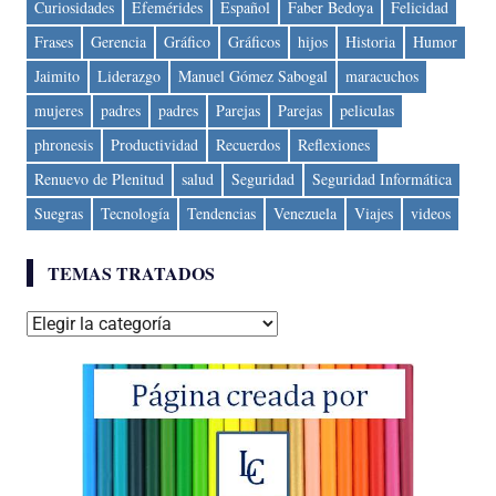
Curiosidades
Efemérides
Español
Faber Bedoya
Felicidad
Frases
Gerencia
Gráfico
Gráficos
hijos
Historia
Humor
Jaimito
Liderazgo
Manuel Gómez Sabogal
maracuchos
mujeres
padres
padres
Parejas
Parejas
peliculas
phronesis
Productividad
Recuerdos
Reflexiones
Renuevo de Plenitud
salud
Seguridad
Seguridad Informática
Suegras
Tecnología
Tendencias
Venezuela
Viajes
videos
TEMAS TRATADOS
Temas
tratados