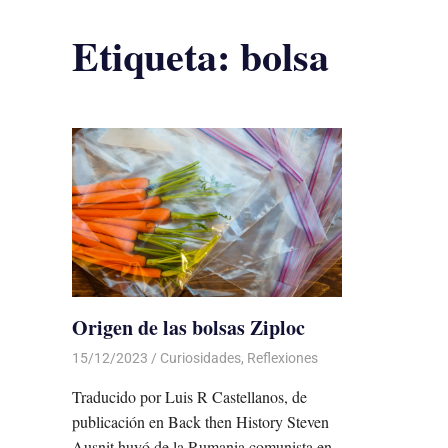
Etiqueta:
bolsa
Origen de las bolsas Ziploc
15/12/2023
De todo un Poco
Curiosidades
,
Reflexiones
Traducido por Luis R Castellanos, de
publicación en Back then History Steven
Ausnit huyó de la Rumania comunista en