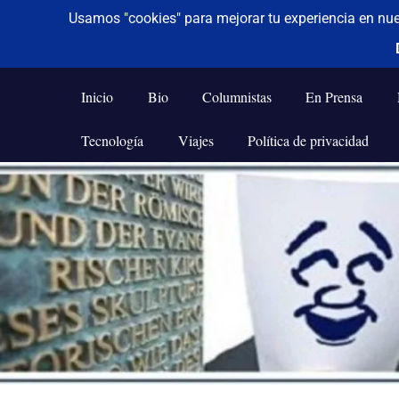
De todo un poco
Frases,
Gerencia,
Inicio
Bio
Columnistas
En Prensa
Humor,
Reflexiones,
Tecnología
Viajes
Política de privacidad
Tecnología
y
Saltar
Viajes
al
contenido