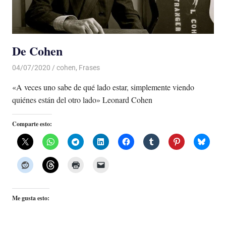
De Cohen
04/07/2020
De todo un Poco
cohen
,
Frases
«A veces uno sabe de qué lado estar, simplemente viendo
quiénes están del otro lado» Leonard Cohen
Comparte esto:
Me gusta esto: