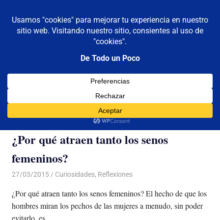
De todo un poco
MENÚ
Frases,
Gerencia,
Saltar
Humor,
al
Reflexiones,
contenido
Tecnología
y
Etiqueta:
femeninos
Viajes
¿Por qué atraen tanto los senos
femeninos?
27/03/2015
Luis Castellanos
Curiosidades
,
Reflexiones
¿Por qué atraen tanto los senos femeninos? El hecho de que los
hombres miran los pechos de las mujeres a menudo, sin poder
evitarlo, es