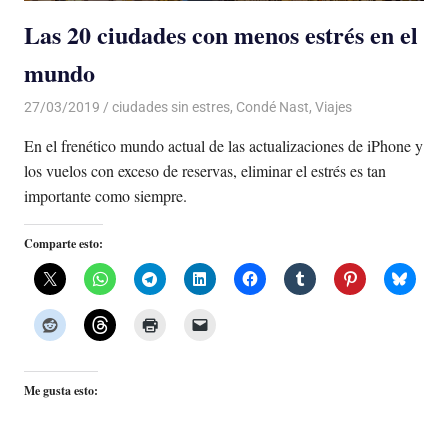
Las 20 ciudades con menos estrés en el
mundo
27/03/2019
De todo un Poco
ciudades sin estres
,
Condé Nast
,
Viajes
En el frenético mundo actual de las actualizaciones de iPhone y
los vuelos con exceso de reservas, eliminar el estrés es tan
importante como siempre.
Comparte esto:
Me gusta esto: