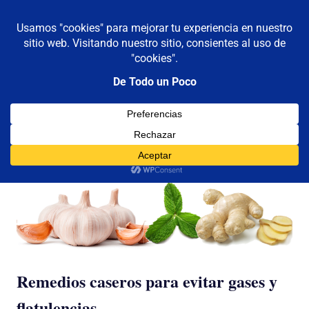
De todo un poco
MENÚ
Frases,
Gerencia,
Saltar
Humor,
al
Reflexiones,
contenido
Tecnología
y
Etiqueta:
flatulencias
Viajes
Remedios caseros para evitar gases y
flatulencias