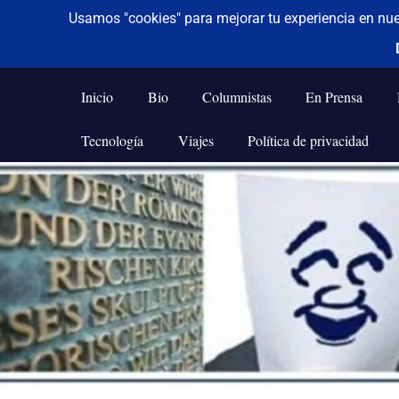
De todo un poco
Frases,
Gerencia,
Inicio
Bio
Columnistas
En Prensa
Humor,
Reflexiones,
Tecnología
Viajes
Política de privacidad
Tecnología
y
Saltar
Viajes
al
contenido