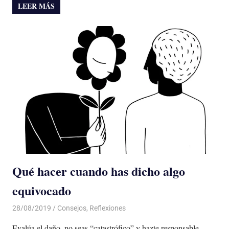
LEER MÁS
Qué hacer cuando has dicho algo
equivocado
28/08/2019
De todo un Poco
Consejos
,
Reflexiones
Evalúa el daño, no seas “catastrófico” y hazte responsable.