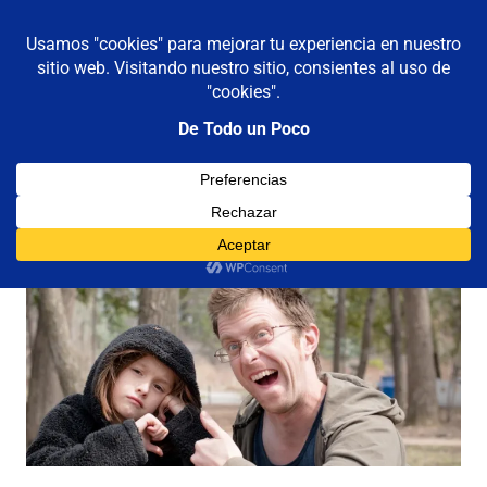
De todo un poco
MENÚ
Frases,
Gerencia,
Saltar
Humor,
al
Reflexiones,
contenido
Tecnología
y
Etiqueta:
frases para reflexionar
Viajes