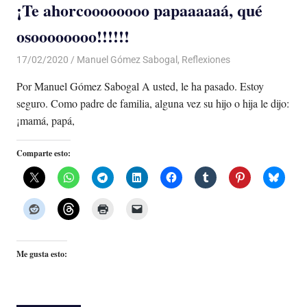
¡Te ahorcoooooooo papaaaaaá, qué
osoooooooo!!!!!!
17/02/2020
De todo un Poco
Manuel Gómez Sabogal
,
Reflexiones
Por Manuel Gómez Sabogal A usted, le ha pasado. Estoy
seguro. Como padre de familia, alguna vez su hijo o hija le dijo:
¡mamá, papá,
Comparte esto:
Me gusta esto: