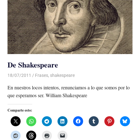
De Shakespeare
18/07/2011
Luis Castellanos
Frases
,
shakespeare
En nuestros locos intentos, renunciamos a lo que somos por lo
que esperamos ser. William Shakespeare
Comparte esto: