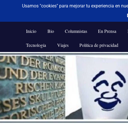
De todo un poco
Frases,
Gerencia,
Inicio
Bio
Columnistas
En Prensa
Humor,
Reflexiones,
Tecnología
Viajes
Política de privacidad
Tecnología
y
Saltar
Viajes
al
contenido