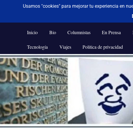
De todo un poco
Frases,
Gerencia,
Inicio
Bio
Columnistas
En Prensa
Humor,
Reflexiones,
Tecnología
Viajes
Política de privacidad
Tecnología
y
Saltar
Viajes
al
contenido