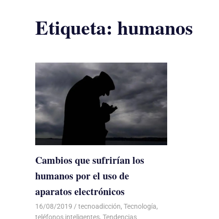
Etiqueta:
humanos
Cambios que sufrirían los
humanos por el uso de
aparatos electrónicos
16/08/2019
De todo un Poco
tecnoadicción
,
Tecnología
,
teléfonos inteligentes
,
Tendencias