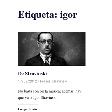
Etiqueta:
igor
De Stravinski
17/09/2012
Luis Castellanos
Frases
,
stravinski
No basta con oír la música; además, hay
que verla Igor Stravinski
Comparte esto: