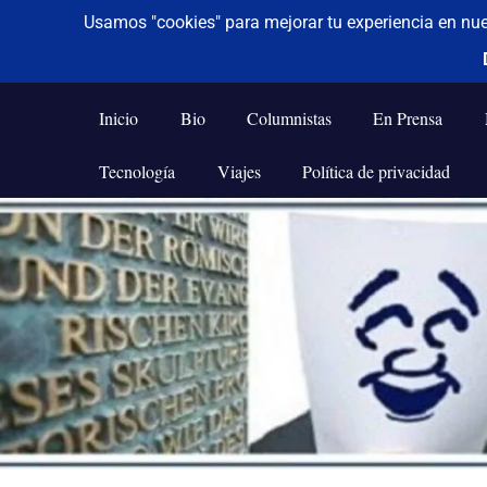
De todo un poco
Frases,
Gerencia,
Inicio
Bio
Columnistas
En Prensa
Humor,
Reflexiones,
Tecnología
Viajes
Política de privacidad
Tecnología
y
Saltar
Viajes
al
contenido