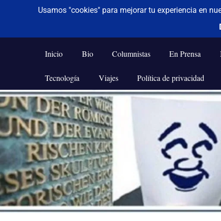
De todo un poco
Frases,
Gerencia,
Inicio
Bio
Columnistas
En Prensa
Humor,
Reflexiones,
Tecnología
Viajes
Política de privacidad
Tecnología
y
Saltar
Viajes
al
contenido