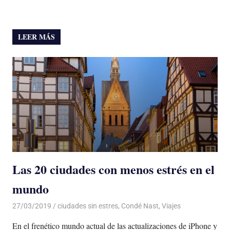
LEER MÁS
Las 20 ciudades con menos estrés en el
mundo
27/03/2019
De todo un Poco
ciudades sin estres
,
Condé Nast
,
Viajes
En el frenético mundo actual de las actualizaciones de iPhone y