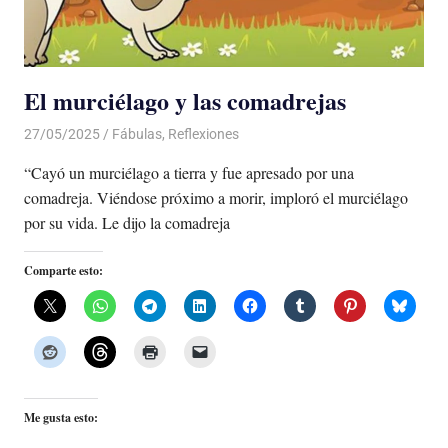
El murciélago y las comadrejas
27/05/2025
De todo un Poco
Fábulas
,
Reflexiones
“Cayó un murciélago a tierra y fue apresado por una
comadreja. Viéndose próximo a morir, imploró el murciélago
por su vida. Le dijo la comadreja
Comparte esto:
Me gusta esto: