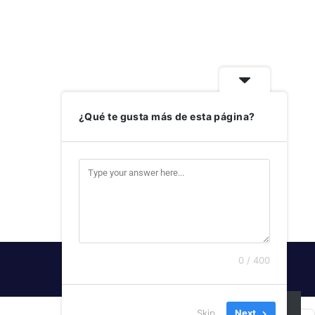
¿Qué te gusta más de esta página?
0 / 400
SUSCRIBIRSE
Skip
Next