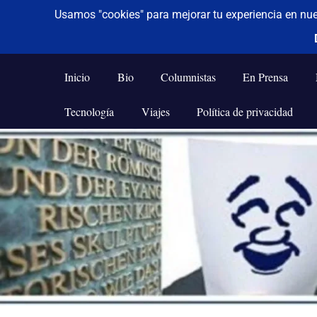
De todo un poco
Frases,
Gerencia,
Inicio
Bio
Columnistas
En Prensa
Humor,
Reflexiones,
Tecnología
Viajes
Política de privacidad
Tecnología
y
Saltar
Viajes
al
contenido