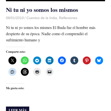
Ni tu ni yo somos los mismos
08/01/2010
Luis Castellanos
Cuentos de la India
,
Reflexiones
Ni tu ni yo somos los mismos El Buda fue el hombre más
despierto de su época. Nadie como él comprendió el
sufrimiento humano y
Comparte esto:
Me gusta esto:
LEER MÁS