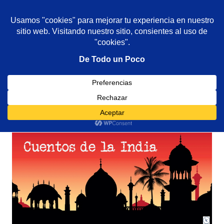
De todo un poco
MENÚ
Frases,
Gerencia,
Saltar
Humor,
al
Reflexiones,
contenido
Tecnología
y
Etiqueta:
ni yo
Viajes