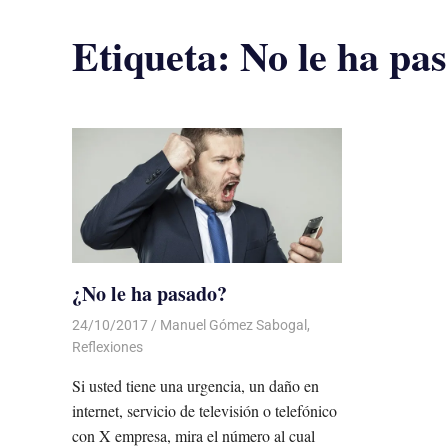
Etiqueta:
No le ha pa
¿No le ha pasado?
24/10/2017
De todo un Poco
Manuel Gómez Sabogal
,
Reflexiones
Si usted tiene una urgencia, un daño en
internet, servicio de televisión o telefónico
con X empresa, mira el número al cual