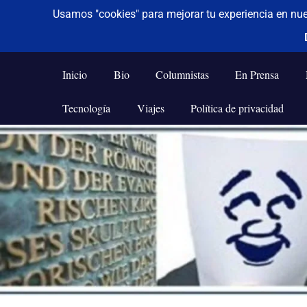
De todo un poco
Frases,
Gerencia,
Inicio
Bio
Columnistas
En Prensa
Humor,
Reflexiones,
Tecnología
Viajes
Política de privacidad
Tecnología
y
Saltar
Viajes
al
contenido