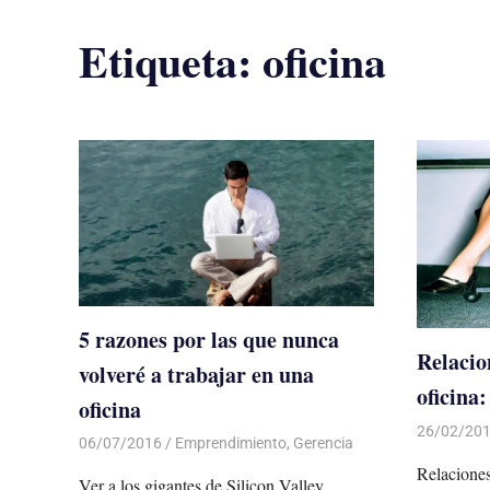
Etiqueta:
oficina
5 razones por las que nunca
Relacio
volveré a trabajar en una
oficina:
oficina
26/02/20
06/07/2016
Luis Castellanos
Emprendimiento
,
Gerencia
Relaciones
Ver a los gigantes de Silicon Valley