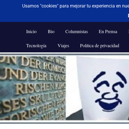
De todo un poco
Frases,
Gerencia,
Inicio
Bio
Columnistas
En Prensa
Humor,
Reflexiones,
Tecnología
Viajes
Política de privacidad
Tecnología
y
Saltar
Viajes
al
contenido