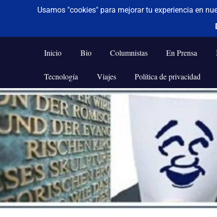
De todo un poco
Frases,
Gerencia,
Inicio
Bio
Columnistas
En Prensa
Humor,
Reflexiones,
Tecnología
Viajes
Política de privacidad
Tecnología
y
Saltar
Viajes
al
contenido