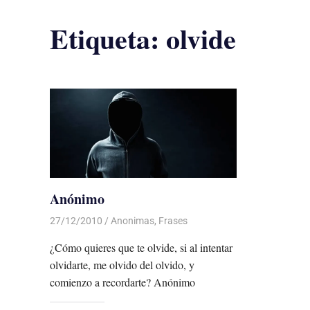
Etiqueta:
olvide
Anónimo
27/12/2010
Luis Castellanos
Anonimas
,
Frases
¿Cómo quieres que te olvide, si al intentar
olvidarte, me olvido del olvido, y
comienzo a recordarte? Anónimo