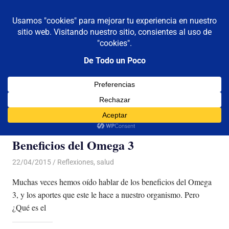
De todo un poco
MENÚ
Frases,
Gerencia,
Saltar
Humor,
al
Reflexiones,
contenido
Tecnología
y
Etiqueta:
omega 3
Viajes
Beneficios del Omega 3
22/04/2015
Luis Castellanos
Reflexiones
,
salud
Muchas veces hemos oído hablar de los beneficios del Omega
3, y los aportes que este le hace a nuestro organismo. Pero
¿Qué es el