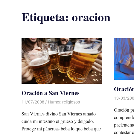
Etiqueta:
oracion
Oración
Oración a San Viernes
13/03/20
11/07/2008
Luis Castellanos
Humor
,
religiosos
Oración 
San Viernes divino San Viernes amado
comprender
cuida mi intestino el grueso y delgado.
pacienteme
Protege mi páncreas beba lo que beba que
contestar 