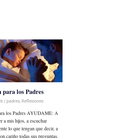
 para los Padres
06
Luis Castellanos
padres
,
Reflexiones
para los Padres AYUDAME: A
 a mis hijos, a escuchar
nte lo que tengan que decir, a
con cariño todas sus preguntas.