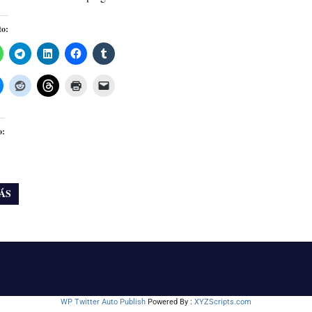
to:
o:
ÁS
WP Twitter Auto Publish
Powered By :
XYZScripts.com