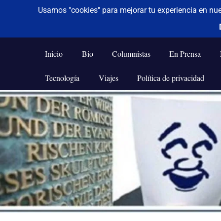
De todo un poco
Frases,
Gerencia,
Inicio
Bio
Columnistas
En Prensa
Humor,
Reflexiones,
Tecnología
Viajes
Política de privacidad
Tecnología
y
Saltar
Viajes
al
contenido