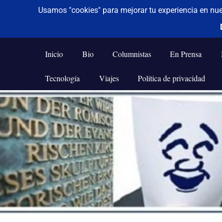
De todo un poco
Frases,
Gerencia,
Inicio
Bio
Columnistas
En Prensa
Humor,
Reflexiones,
Tecnología
Viajes
Política de privacidad
Tecnología
y
Saltar
Viajes
al
contenido