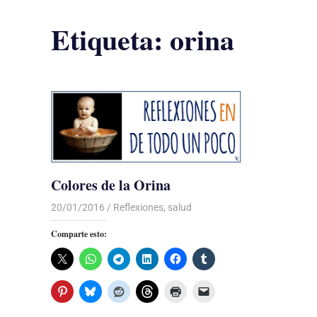
Etiqueta:
orina
Colores de la Orina
20/01/2016
Luis Castellanos
Reflexiones
,
salud
Comparte esto: