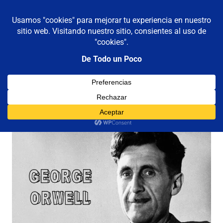
De todo un poco
MENÚ
Frases,
Gerencia,
Saltar
Humor,
al
Reflexiones,
contenido
Tecnología
y
Etiqueta:
orwell
Viajes