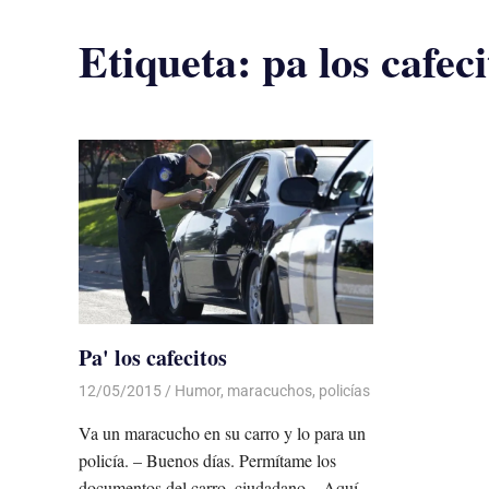
Etiqueta:
pa los cafeci
Pa' los cafecitos
12/05/2015
De todo un Poco
Humor
,
maracuchos
,
policías
Va un maracucho en su carro y lo para un
policía. – Buenos días. Permítame los
documentos del carro, ciudadano.– Aquí