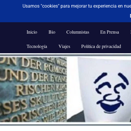
De todo un poco
Frases,
Gerencia,
Inicio
Bio
Columnistas
En Prensa
Humor,
Reflexiones,
Tecnología
Viajes
Política de privacidad
Tecnología
y
Saltar
Viajes
al
contenido