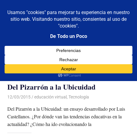
De todo un poco
MENÚ
Frases,
Gerencia,
Saltar
Humor,
al
Reflexiones,
contenido
Tecnología
y
Etiqueta:
pacie
Viajes
Del Pizarrón a la Ubicuidad
12/03/2015
Luis Castellanos
educación virtual
,
Tecnología
Del Pizarrón a la Ubicuidad: un ensayo desarrollado por Luis
Castellanos. ¿Por dónde van las tendencias educativas en la
actualidad? ¿Cómo ha ido evolucionando la