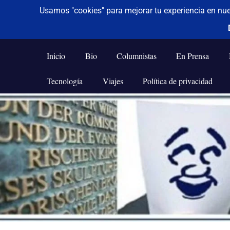
De todo un poco
Frases,
Gerencia,
Inicio
Bio
Columnistas
En Prensa
Humor,
Reflexiones,
Tecnología
Viajes
Política de privacidad
Tecnología
y
Saltar
Viajes
al
contenido