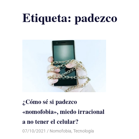
Etiqueta:
padezco
¿Cómo sé si padezco
«nomofobia», miedo irracional
a no tener el celular?
07/10/2021
De todo un Poco
Nomofobia
,
Tecnología