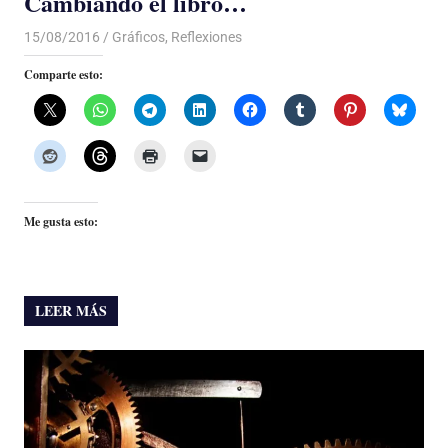
Cambiando el libro…
15/08/2016
Luis Castellanos
Gráficos
,
Reflexiones
Comparte esto:
Me gusta esto:
LEER MÁS