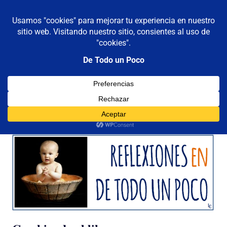
De todo un poco
MENÚ
Frases,
Gerencia,
Saltar
Humor,
al
Reflexiones,
contenido
Tecnología
y
Etiqueta:
pagina
Viajes