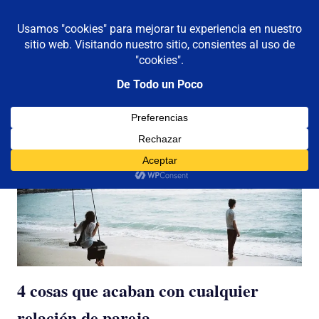
De todo un poco
MENÚ
Frases,
Gerencia,
Saltar
Humor,
al
Reflexiones,
contenido
Tecnología
y
Etiqueta:
parejaa
Viajes
4 cosas que acaban con cualquier
relación de pareja