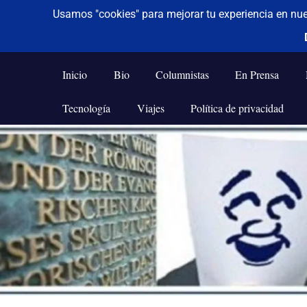
De todo un poco
Frases,
Gerencia,
Inicio
Bio
Columnistas
En Prensa
Humor,
Reflexiones,
Tecnología
Viajes
Política de privacidad
Tecnología
y
Saltar
Viajes
al
contenido