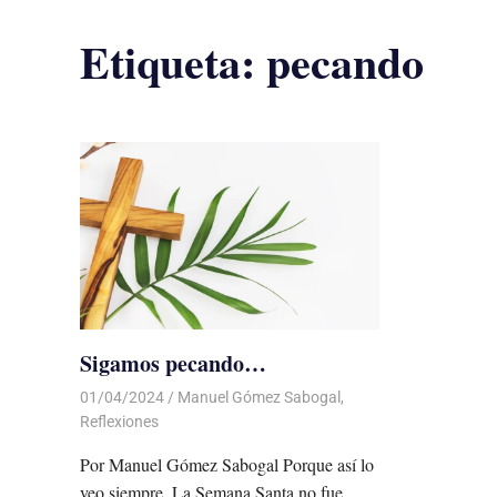
Etiqueta:
pecando
Sigamos pecando…
01/04/2024
De todo un Poco
Manuel Gómez Sabogal
,
Reflexiones
Por Manuel Gómez Sabogal Porque así lo
veo siempre. La Semana Santa no fue