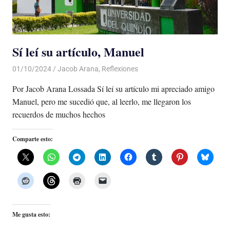
Sí leí su artículo, Manuel
01/10/2024
De todo un Poco
Jacob Arana
,
Reflexiones
Por Jacob Arana Lossada Sí leí su artículo mi apreciado amigo
Manuel, pero me sucedió que, al leerlo, me llegaron los
recuerdos de muchos hechos
Comparte esto:
Me gusta esto: