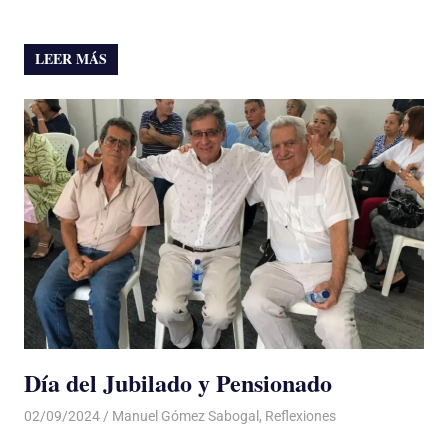
LEER MÁS
Día del Jubilado y Pensionado
02/09/2024
De todo un Poco
Manuel Gómez Sabogal
,
Reflexiones