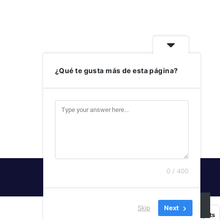
¿Qué te gusta más de esta página?
0 / 400
SUSCRIBIRSE
Skip
Next