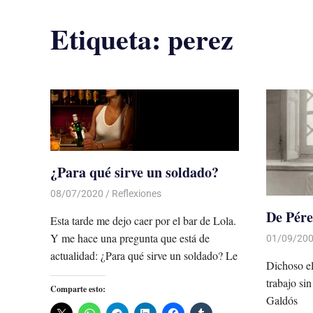
Etiqueta:
perez
¿Para qué sirve un soldado?
08/07/2020
De todo un Poco
Reflexiones
De Pére
Esta tarde me dejo caer por el bar de Lola.
Y me hace una pregunta que está de
01/09/20
actualidad: ¿Para qué sirve un soldado? Le
Dichoso el
trabajo si
Comparte esto:
Galdós