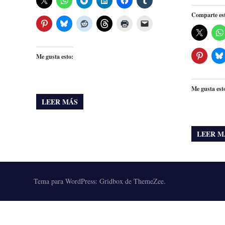
Comparte es
Me gusta esto:
Me gusta est
LEER MÁS
LEER M
Tema para WordPress: Gridbox de ThemeZee.