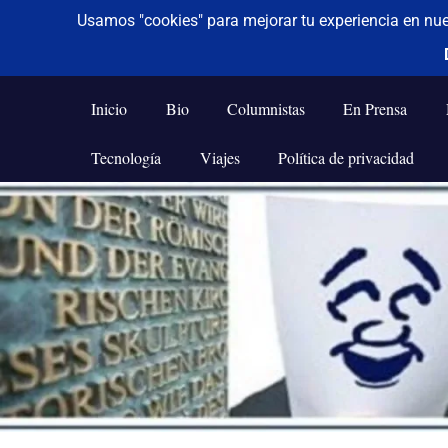
De todo un poco
Frases,
Gerencia,
Inicio
Bio
Columnistas
En Prensa
Humor,
Reflexiones,
Tecnología
Viajes
Política de privacidad
Tecnología
y
Saltar
Viajes
al
contenido