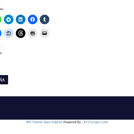
to:
o:
ÁS
WP Twitter Auto Publish
Powered By :
XYZScripts.com