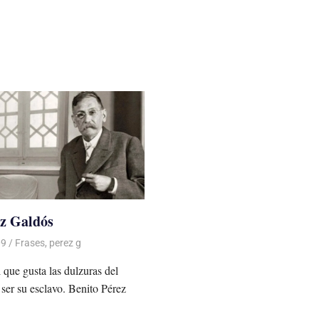
z Galdós
09
De todo un Poco
Frases
,
perez g
 que gusta las dulzuras del
n ser su esclavo. Benito Pérez