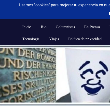
De todo un poco
Frases,
Gerencia,
Inicio
Bio
Columnistas
En Prensa
Humor,
Reflexiones,
Tecnología
Viajes
Política de privacidad
Tecnología
y
Saltar
Viajes
al
contenido