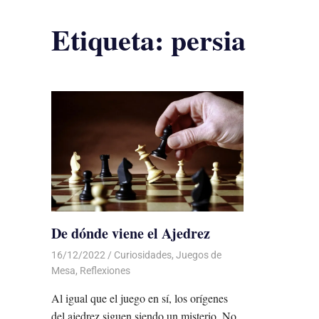
Etiqueta:
persia
De dónde viene el Ajedrez
16/12/2022
De todo un Poco
Curiosidades
,
Juegos de
Mesa
,
Reflexiones
Al igual que el juego en sí, los orígenes
del ajedrez siguen siendo un misterio. No