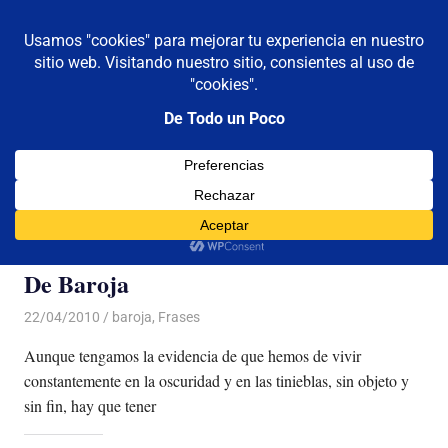
De todo un poco
MENÚ
Frases,
Gerencia,
Saltar
Humor,
al
Reflexiones,
contenido
Tecnología
y
Etiqueta:
pio
Viajes
De Baroja
22/04/2010
Luis Castellanos
baroja
,
Frases
Aunque tengamos la evidencia de que hemos de vivir
constantemente en la oscuridad y en las tinieblas, sin objeto y
sin fin, hay que tener